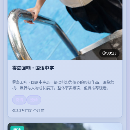
99:13
雾岛回响·国语中字
雾岛回响·国语中字是一部以科幻为核心的影视作品，围绕危
机、反转与人物成长展开，整体节奏紧凑，值得推荐观看。
高清
流畅
3.3万
31个月前
精选