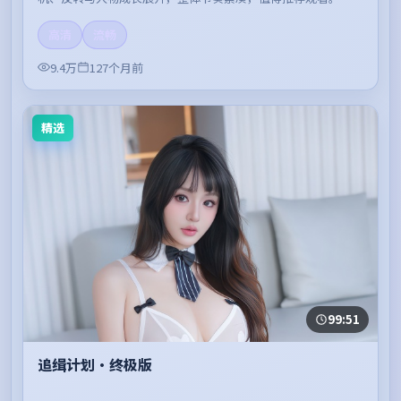
高清
流畅
9.4万
127个月前
精选
99:51
追缉计划·终极版