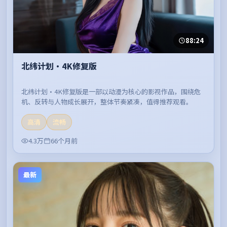
88:24
北纬计划·4K修复版
北纬计划·4K修复版是一部以动漫为核心的影视作品，围绕危
机、反转与人物成长展开，整体节奏紧凑，值得推荐观看。
高清
流畅
4.3万
66个月前
最新